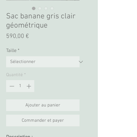
Sac banane gris clair
géométrique
Prix
590,00 €
Taille
*
Quantité
*
Ajouter au panier
Commander et payer