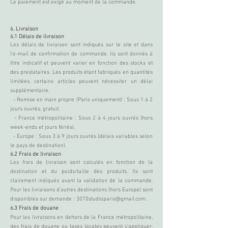
Le paiement est exigé au moment de la commande.
6. Livraison
6.1 Délais de livraison
Les délais de livraison sont indiqués sur le site et dans
l’e-mail de confirmation de commande. Ils sont donnés à
titre indicatif et peuvent varier en fonction des stocks et
des prestataires. Les produits étant fabriqués en quantités
limitées, certains articles peuvent nécessiter un délai
supplémentaire.
- Remise en main propre (Paris uniquement) : Sous 1 à 2
jours ouvrés, gratuit.
- France métropolitaine : Sous 2 à 4 jours ouvrés (hors
week-ends et jours fériés).
- Europe : Sous 3 à 9 jours ouvrés (délais variables selon
le pays de destination).
6.2 Frais de livraison
Les frais de livraison sont calculés en fonction de la
destination et du poids/taille des produits. Ils sont
clairement indiqués avant la validation de la commande.
Pour les livraisons d’autres destinations (hors Europe) sont
disponibles sur demande :
3070studioparis@gmail.com
.
6.3 Frais de douane
Pour les livraisons en dehors de la France métropolitaine,
des frais de douane ou taxes locales peuvent s’appliquer.