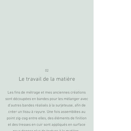
02
Le travail de la matière
Les fins de métrage et mes anciennes créations
sont découpées en bandes pour les mélanger avec
d’autres bandes réalisés à la surjeteuse, afin de
créer un tissu à rayure. Une fois assemblées au
point zig-zag entre elles, des éléments de finition
et des tresses en cuir sont appliqués en surface