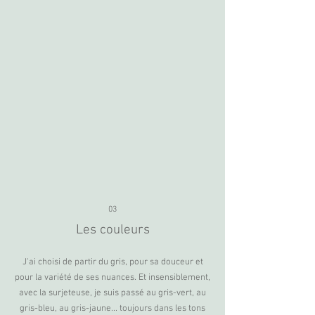
03
Les couleurs
J'ai choisi de partir du gris, pour sa douceur et
pour la variété de ses nuances. Et insensiblement,
avec la surjeteuse, je suis passé au gris-vert, au
gris-bleu, au gris-jaune... toujours dans les tons