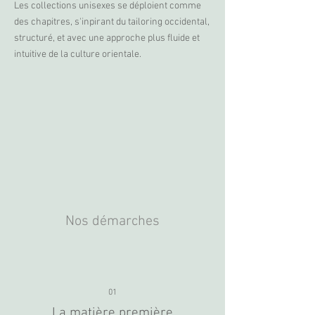
​Les collections unisexes se déploient comme
des chapitres, s'inpirant du tailoring occidental,
structuré, et avec une approche plus fluide et
intuitive de la culture orientale.
Nos démarches
01
La matière première