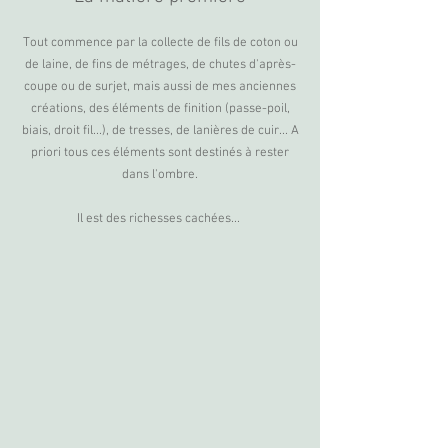
Tout commence par la collecte de fils de coton ou
de laine, de fins de métrages, de chutes d'après-
coupe ou de surjet, mais aussi de mes anciennes
créations, des éléments de finition (passe-poil,
biais, droit fil...), de tresses, de lanières de cuir... A
priori tous ces éléments sont destinés à rester
dans l'ombre.
Il est des richesses cachées...