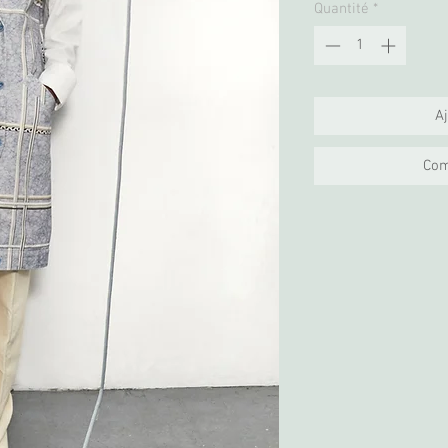
Quantité
*
Aj
Com