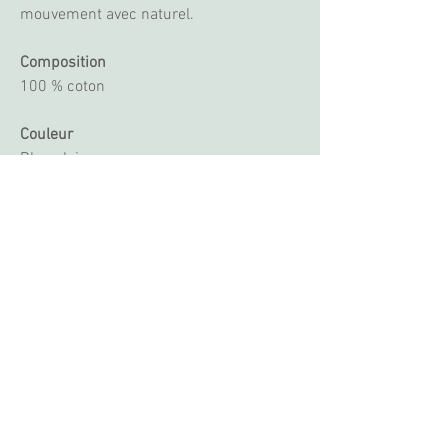
mouvement avec naturel.
Composition
100 % coton
Couleur
Bleu clair
Origine
Designée et sublimée à Paris,
confectionnée en Chine
Conseils d’entretien
Lavage en machine à 30°C
Repassage à basse température